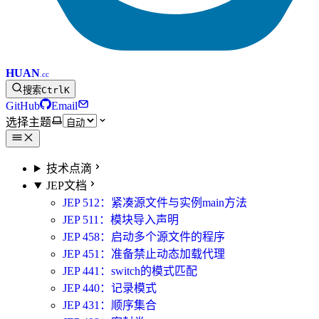
HUAN
.cc
搜索
Ctrl
K
GitHub
Email
选择主题
技术点滴
JEP文档
JEP 512：紧凑源文件与实例main方法
JEP 511：模块导入声明
JEP 458：启动多个源文件的程序
JEP 451：准备禁止动态加载代理
JEP 441：switch的模式匹配
JEP 440：记录模式
JEP 431：顺序集合