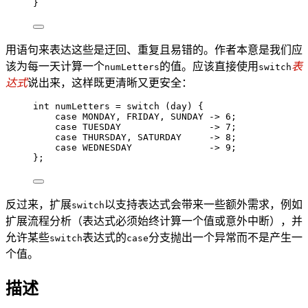
}
用语句来表达这些是迂回、重复且易错的。作者本意是我们应
该为每一天计算一个
的值。应该直接使用
表
numLetters
switch
达式
说出来，这样既更清晰又更安全：
int
numLetters
=
switch
 (day) {
case
 MONDAY, FRIDAY, SUNDAY 
->
6
;
case
 TUESDAY                
->
7
;
case
 THURSDAY, SATURDAY     
->
8
;
case
 WEDNESDAY              
->
9
;
};
反过来，扩展
以支持表达式会带来一些额外需求，例如
switch
扩展流程分析（表达式必须始终计算一个值或意外中断），并
允许某些
表达式的
分支抛出一个异常而不是产生一
switch
case
个值。
描述