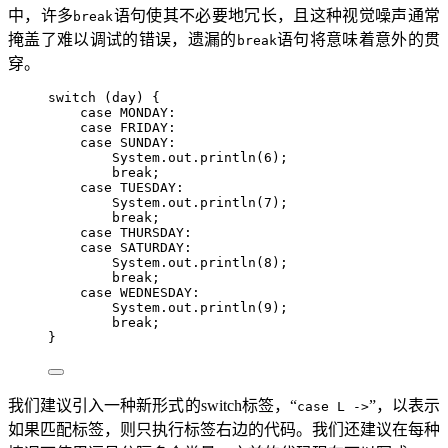
中，许多
语句使其不必要地冗长，且这种视觉噪声通常
break
掩盖了难以调试的错误，遗漏的
语句将意味着意外的贯
break
穿。
switch
 (day) {
case
 MONDAY
:
case
 FRIDAY
:
case
 SUNDAY
:
System
.
out
.
println
(
6
)
;
break
;
case
 TUESDAY
:
System
.
out
.
println
(
7
)
;
break
;
case
 THURSDAY
:
case
 SATURDAY
:
System
.
out
.
println
(
8
)
;
break
;
case
 WEDNESDAY
:
System
.
out
.
println
(
9
)
;
break
;
}
我们建议引入一种新形式的switch标签，“
”，以表示
case L ->
如果匹配标签，则只执行标签右边的代码。我们还建议在每种