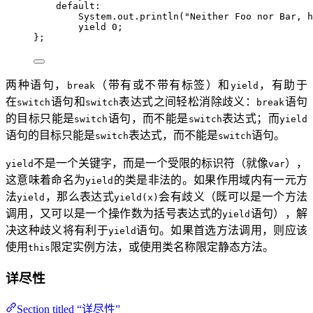
default:
System
.
out
.
println
(
"
Neither Foo nor Bar, h
yield
0
;
};
两种语句，
（带有或不带有标签）和
，有助于
break
yield
在
语句和
表达式之间轻松消除歧义：
语句
switch
switch
break
的目标只能是
语句，而不能是
表达式；而
switch
switch
yield
语句的目标只能是
表达式，而不能是
语句。
switch
switch
不是一个关键字，而是一个受限的标识符（就像
），
yield
var
这意味着命名为
的类是非法的。如果作用域内有一元方
yield
法
，那么表达式
会有歧义（既可以是一个方法
yield
yield(x)
调用，又可以是一个操作数为括号表达式的
语句），解
yield
决这种歧义将有利于
语句。如果首选方法调用，则应该
yield
使用
限定实例方法，或使用类名称限定静态方法。
this
详尽性
Section titled “详尽性”