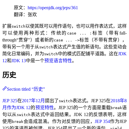
原文：
https://openjdk.org/jeps/361
翻译：张欢
扩展
以使其既可以用作语句，也可以用作表达式，这样
switch
可以使用两种形式：传统的
标签（带有fall-
case ... :
through“贯穿”）或者新的
标签（不带有贯穿），
case ... ->
带有另一个用于从
表达式产生值的新语句。这些变动会
switch
简化日常编码，并为
中的模式匹配铺平道路。这在
JDK
switch
12
和
JDK 13
中是一个
预览语言特性
。
历史
Section titled “历史”
JEP 325
在
2017年12月
提出了
表达式。JEP 325在
2018年8
switch
月作为JDK 12
的
预览特性
。JEP 325的一个方面是重载
语
break
句以从
表达式中返回结果。JDK 12的反馈表明，这样
switch
使用
会造成混淆。作为对反馈的回应，
JEP 354
作为JEP
break
325的演进而被创建。JEP 354提出了一个新的语句，
，
yield