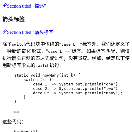
Section titled “描述”
箭头标签
Section titled “箭头标签”
除了
代码块中传统的“
“标签外，我们还定义了
switch
case L :
一种新的简化形式，”
“标签。如果标签匹配，则仅
case L ->
执行箭头右侧的表达式或语句；没有贯穿。例如，给定以下使
用新标签形式的
语句：
switch
static
void
howMany
(
int
 k
)
 {
switch
 (k) {
case
1
->
System
.
out
.
println
(
"
one
"
)
;
case
2
->
System
.
out
.
println
(
"
two
"
)
;
default
->
System
.
out
.
println
(
"
many
"
)
;
}
}
这些代码：
howMany
(
1
)
;