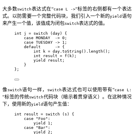
大多数
表达式在“
“标签的右侧都有一个表达
switch
case L ->
式。以防需要一个完整代码块，我们引入一个新的
语句
yield
来产生一个值，该值成为闭包
表达式的值。
switch
int
j
=
switch
 (day) {
case
 MONDAY  
->
0
;
case
 TUESDAY 
->
1
;
default
->
 {
int
k
=
day
.
toString
()
.
length
()
;
int
result
=
f
(
k
)
;
yield
 result;
}
};
像
语句一样，
表达式也可以使用带有“
switch
switch
case L:
“标签的传统
代码块（暗示着贯穿语义）。在这种情况
switch
下，使用新的
语句产生值：
yield
int
result
=
switch
 (s) {
case
"
Foo
"
:
yield
1
;
case
"
Bar
"
:
yield
2
;