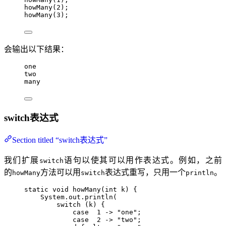
howMany
(
2
)
;
howMany
(
3
)
;
会输出以下结果：
one
two
many
switch表达式
Section titled “switch表达式”
我们扩展
语句以使其可以用作表达式。例如，之前
switch
的
方法可以用
表达式重写，只用一个
。
howMany
switch
println
static
void
howMany
(
int
 k
)
 {
System
.
out
.
println
(
switch
 (k) {
case
1
->
"
one
"
;
case
2
->
"
two
"
;