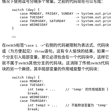
情况下使用逗号分隔多个常量。之前的代码现在可以写成：
switch
 (day) {
case
 MONDAY, FRIDAY, SUNDAY 
->
System
.
out
.
prin
case
 TUESDAY                
->
System
.
out
.
prin
case
 THURSDAY, SATURDAY     
->
System
.
out
.
prin
case
 WEDNESDAY              
->
System
.
out
.
prin
}
在switch标签“
“右侧的代码被限制为表达式、代码块
case L ->
或（为方便起见）
语句。这有令人愉快的结果，如果一
throw
个分支引入局部变量，那它必须包含在一个代码块中，这样它
就不属于switch其他分支的代码块。这消除了传统switch代码
块的另一个麻烦，其中局部变量的作用域是整个代码块：
switch
 (day) {
case
 MONDAY
:
case
 TUESDAY
:
int
temp
=
 ...     
// 'temp' 的作用域直到 }
break
;
case
 WEDNESDAY
:
case
 THURSDAY
:
int
temp2
=
 ...    
// 不能称该变量为 'temp'
break
;