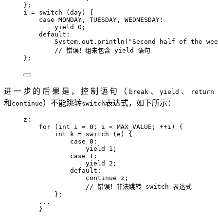
};
i 
=
switch
 (day) {
case
 MONDAY, TUESDAY, WEDNESDAY
:
yield
0
;
default:
System
.
out
.
println
(
"
Second half of the wee
// 错误！组未包含 yield 语句
};
进一步的后果是，控制语句（
、
、
break
yield
return
和
）不能跳转
表达式，如下所示：
continue
switch
z
:
for
 (
int
i
=
0
; i 
<
 MAX_VALUE; 
++
i) {
int
k
=
switch
 (e) {
case
0
:
yield
1
;
case
1
:
yield
2
;
default:
continue
 z;
// 错误！非法跳转 switch 表达式
};
...
}