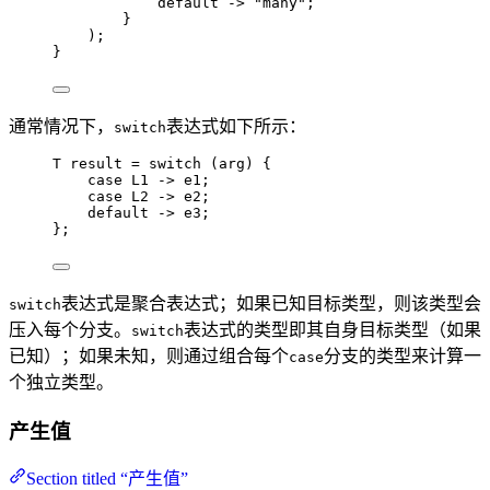
default
->
"
many
"
;
}
)
;
}
通常情况下，
表达式如下所示：
switch
T
result
=
switch
 (arg) {
case
 L1 
->
 e1;
case
 L2 
->
 e2;
default
->
 e3;
};
表达式是聚合表达式；如果已知目标类型，则该类型会
switch
压入每个分支。
表达式的类型即其自身目标类型（如果
switch
已知）；如果未知，则通过组合每个
分支的类型来计算一
case
个独立类型。
产生值
Section titled “产生值”