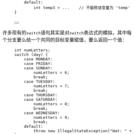
default:
int
temp3
=
 ...    
// 不能称该变量为 'temp'
}
许多现有的
语句其实是对
表达式的模拟，其中每
switch
switch
个分支要么给一个共同的目标变量赋值，要么返回一个值：
int
numLetters
;
switch
 (day) {
case
 MONDAY
:
case
 FRIDAY
:
case
 SUNDAY
:
numLetters 
=
6
;
break
;
case
 TUESDAY
:
numLetters 
=
7
;
break
;
case
 THURSDAY
:
case
 SATURDAY
:
numLetters 
=
8
;
break
;
case
 WEDNESDAY
:
numLetters 
=
9
;
break
;
default:
throw
new
IllegalStateException
(
"
Wat: 
"
+
 