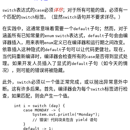
表达式的
必须
详尽
；对于所有可能的值，必须有一
switch
case
个匹配的
标签。（显然
语句并不要求详尽。）
switch
switch
在实践中，这通常意味着需要一个
子句；然而，对于
default
涵盖所有已知常量的
表达式，
子句会由编
enum
switch
default
译器插入，用来表明
定义已在编译器和运行期之间改变。
enum
依靠插入这种隐式的
子句可以让代码更健壮。现在，
default
当代码重新编译时，编译器会检查所有的
是否得到显式处
case
理。如果开发人员插入了显式的
子句（如今天的情
default
况），则可能的错误将被隐藏。
此外，
必须以一个值正常完成，或以抛出异常意外中
switch
断。这有许多后果。首先，编译器会为每个
标签进行检
switch
查，如果匹配，则会产生一个值。
int
i
=
switch
 (day) {
case
 MONDAY 
->
 {
System
.
out
.
println
(
"
Monday
"
)
;
// 错误！代码块未包含 yield 语句
}
default
->
1
;