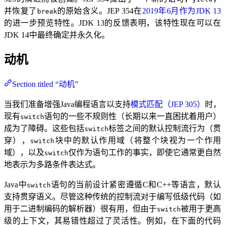
并恢复了
的原始含义。JEP 354在
2019年6月作为JDK 13
break
的进一步预览特性。JDK 13的反馈表明，该特性现在可以在
JDK 14中最终确定并永久化。
动机
Section titled “动机”
当我们准备增强Java编程语言以支持
模式匹配（JEP 305）
时，
现有
语句的一些不规则性（长期以来一直困扰着用户）
switch
成为了障碍。这些包括
标签之间的默认控制流行为（贯
switch
穿），
块中的默认作用域（将整个块视为一个作用
switch
域），以及
仅作为语句工作的事实，即使它通常更自然
switch
地表示为多路条件表达式。
Java中
语句的当前设计紧密遵循C和C++等语言，默认
switch
支持贯穿语义。尽管这种传统的控制流对于编写低级代码（如
用于二进制编码的解析器）很有用，但由于
被用于更高
switch
级的上下文，其易错性超过了灵活性。例如，在下面的代码